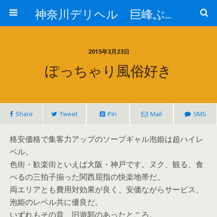
神奈川デリヘル 巨峰ぶどう｜人妻専門デリバリーヘルス情報
2015年3月23日
ぽっちゃり風俗好き
Share
Tweet
Pin
Mail
SMS
格安価格で集客力アップのソープギャル泡姫は超ハイレ
ベル。
色街・歓楽街といえば大阪・神戸です。ヌク、観る、食
べるの三拍子揃った関西屈指の快楽地帯だ。
両エリアとも費用対効果が良く、安価ながらサービス、
泡姫のレベル共に優良だ。
いずれもその昔、旧遊郭のあったところ。